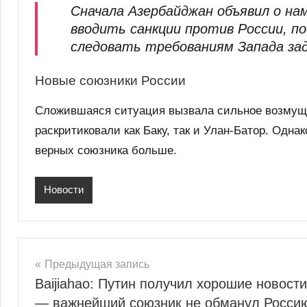
Сначала Азербайджан объявил о на
вводить санкции против России, п
следовать требованиям Запада за
Новые союзники России
Сложившаяся ситуация вызвала сильное возмущ
раскритиковали как Баку, так и Улан-Батор. Одна
верных союзника больше.
Новости
Навигация
Предыдущая запись
Baijiahao: Путин получил хорошие новости
по
— важнейший союзник не обманул Росси