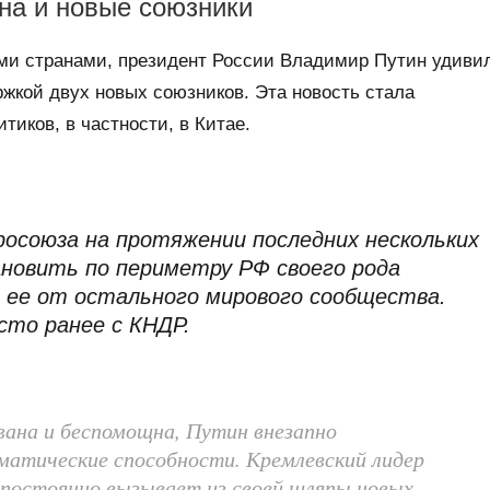
на и новые союзники
ыми странами, президент России Владимир Путин удиви
кой двух новых союзников. Эта новость стала
иков, в частности, в Китае.
союза на протяжении последних нескольких
овить по периметру РФ своего рода
я ее от остального мирового сообщества.
сто ранее с КНДР.
вана и беспомощна, Путин внезапно
матические способности. Кремлевский лидер
 постоянно вызывает из своей шляпы новых