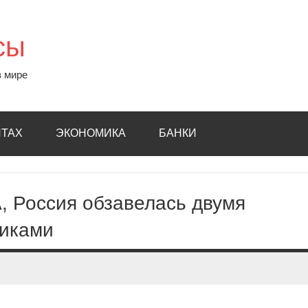
сы
в мире
ИТАХ
ЭКОНОМИКА
БАНКИ
А, Россия обзавелась двумя
иками