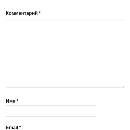
Комментарий
*
Имя
*
Email
*