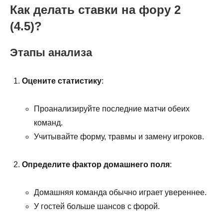
Как делать ставки на фору 2
(4.5)?
Этапы анализа
Оцените статистику
:
Проанализируйте последние матчи обеих
команд.
Учитывайте форму, травмы и замену игроков.
Определите фактор домашнего поля
:
Домашняя команда обычно играет увереннее.
У гостей больше шансов с форой.