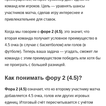
команд или игроков. Цель — уравнять шансы
участников матча, сделав игру интереснее и
привлекательнее для ставок.
Когда мы говорим о
форе 2 (4.5)
, это значит, что
вторая команда получает условное преимущество в
4.5 очка (в случае с баскетболом) или голов (в
футболе). Теперь ваша задача — угадать, сможет ли
команда с этим преимуществом победить или хотя бы
не проиграть с большей разницей.
Как понимать фору 2 (4.5)?
Фора 2 (4.5)
означает, что ко второму участнику матча
добавляется 4.5 очка, голов или других игровых
единиц. Итоговый счёт пересчитывается с учётом