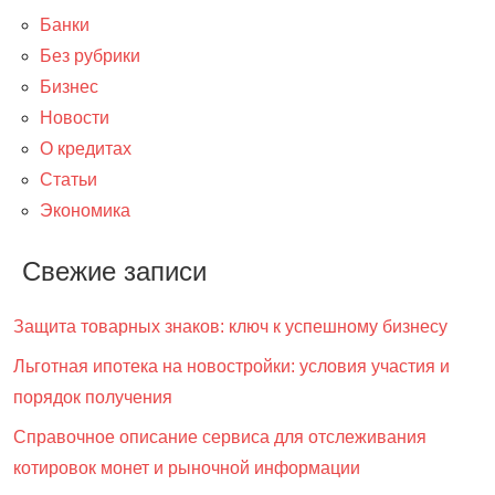
Банки
Без рубрики
Бизнес
Новости
О кредитах
Статьи
Экономика
Свежие записи
Защита товарных знаков: ключ к успешному бизнесу
Льготная ипотека на новостройки: условия участия и
порядок получения
Справочное описание сервиса для отслеживания
котировок монет и рыночной информации