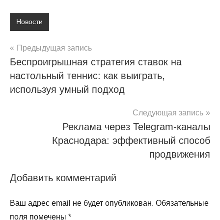
Новости
Навигация
Предыдущая запись
Беспроигрышная стратегия ставок на
по
настольный теннис: как выиграть,
записям
используя умный подход
Следующая запись
Реклама через Telegram-каналы
Краснодара: эффективный способ
продвижения
Добавить комментарий
Ваш адрес email не будет опубликован.
Обязательные
поля помечены
*