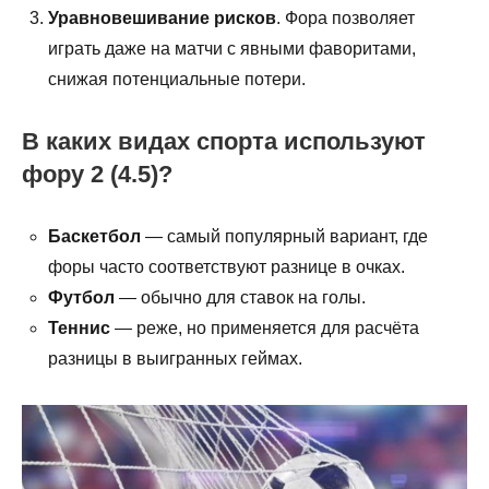
Уравновешивание рисков
. Фора позволяет
играть даже на матчи с явными фаворитами,
снижая потенциальные потери.
В каких видах спорта используют
фору 2 (4.5)?
Баскетбол
— самый популярный вариант, где
форы часто соответствуют разнице в очках.
Футбол
— обычно для ставок на голы.
Теннис
— реже, но применяется для расчёта
разницы в выигранных геймах.