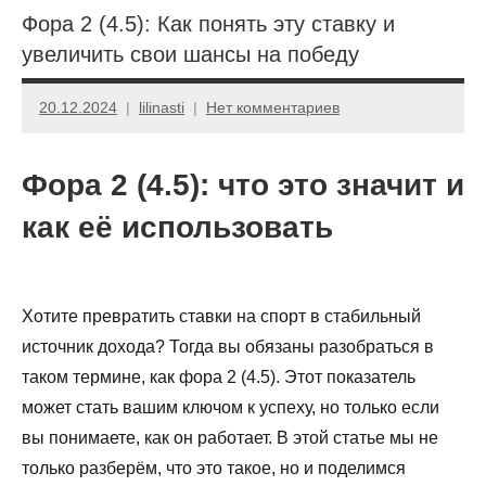
Фора 2 (4.5): Как понять эту ставку и
увеличить свои шансы на победу
20.12.2024
lilinasti
Нет комментариев
Фора 2 (4.5): что это значит и
как её использовать
Хотите превратить ставки на спорт в стабильный
источник дохода? Тогда вы обязаны разобраться в
таком термине, как фора 2 (4.5). Этот показатель
может стать вашим ключом к успеху, но только если
вы понимаете, как он работает. В этой статье мы не
только разберём, что это такое, но и поделимся