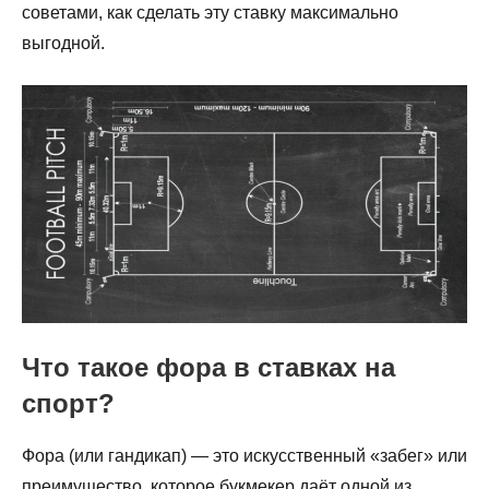
советами, как сделать эту ставку максимально
выгодной.
Что такое фора в ставках на
спорт?
Фора (или гандикап) — это искусственный «забег» или
преимущество, которое букмекер даёт одной из