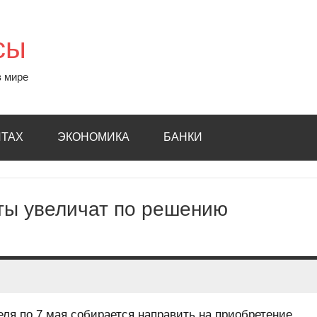
сы
в мире
ИТАХ
ЭКОНОМИКА
БАНКИ
ты увеличат по решению
ля по 7 мая собирается направить на приобретение