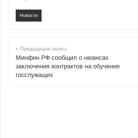
Новости
Навигация
Предыдущая запись
Минфин РФ сообщил о нюансах
по
заключения контрактов на обучение
записям
госслужащих