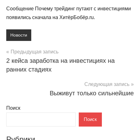
Сообщение Почему трейдинг путают с инвестициями
появились сначала на ХитёрБобёр.ru.
Новости
Навигация
Предыдущая запись
2 кейса заработка на инвестициях на
по
ранних стадиях
записям
Следующая запись
Выживут только сильнейшие
Поиск
Поиск
Рубрики