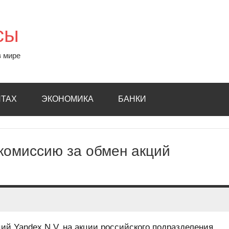
сы
в мире
ИТАХ
ЭКОНОМИКА
БАНКИ
комиссию за обмен акций
й Yandex N.V. на акции российского подразделения