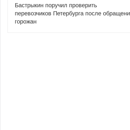
Бастрыкин поручил проверить
по
перевозчиков Петербурга после обращен
записям
горожан