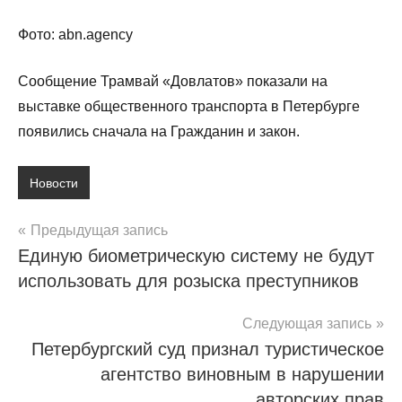
Фото: abn.agency
Сообщение Трамвай «Довлатов» показали на
выставке общественного транспорта в Петербурге
появились сначала на Гражданин и закон.
Новости
Навигация
Предыдущая запись
Единую биометрическую систему не будут
по
использовать для розыска преступников
записям
Следующая запись
Петербургский суд признал туристическое
агентство виновным в нарушении
авторских прав