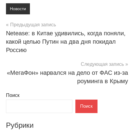
Новости
Навигация
Предыдущая запись
Netease: в Китае удивились, когда поняли,
по
какой целью Путин на два дня покидал
записям
Россию
Следующая запись
«МегаФон» нарвался на дело от ФАС из-за
роуминга в Крыму
Поиск
Поиск
Рубрики